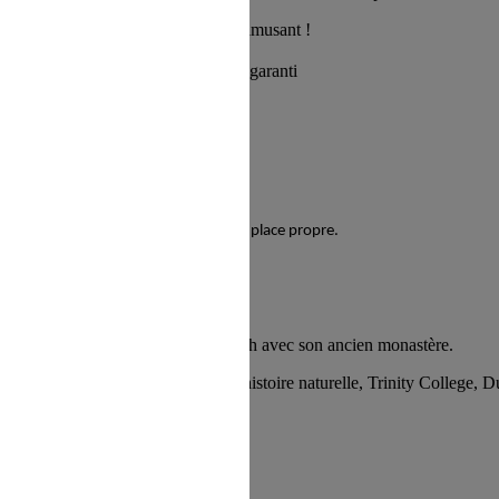
découvre leurs traditions tout en t’amusant !
t tente la danse traditionnelle, fun garanti
 refus du visiteur au dépôt des cookies
out où tu passeras, tu devras laisser la place propre.
a prison et du village de Glendalough avec son ancien monastère.
re irlandaise. Exemples : Museum d’histoire naturelle, Trinity College,