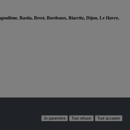
goulême, Bastia, Brest, Bordeaux, Biarritz, Dijon, Le Havre,
Je paramètre
Tout refuser
Tout accepter