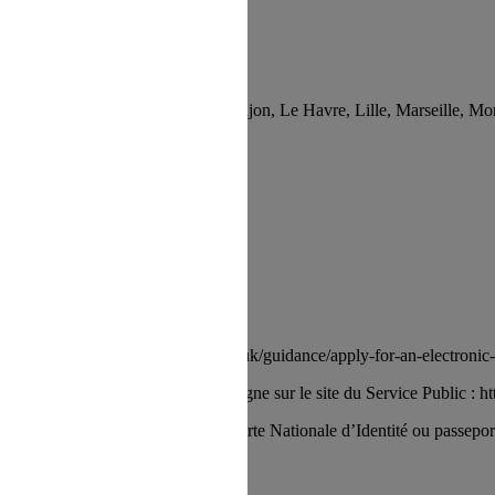
ia, Brest, Bordeaux, Biarritz, Dijon, Le Havre, Lille, Marseille, Montp
 au moins jusqu’au jour de retour
A (lien ci-dessous) https://www.gov.uk/guidance/apply-for-an-electronic-
n formulaire CERFA disponible en ligne sur le site du Service Public : h
photocopie recto-verso lisible de la Carte Nationale d’Identité ou passeport
n extrait d’acte de naissance).