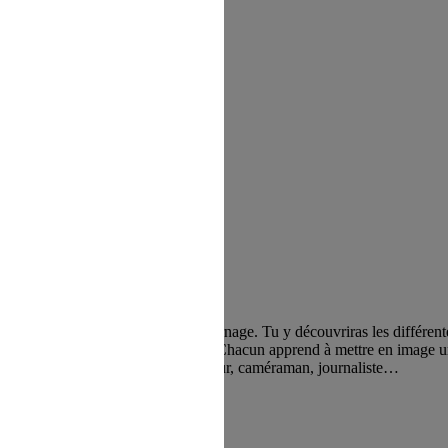
ras l’ambiance d’une équipe de tournage. Tu y découvriras les différentes
s caméras ou la perche pour le son. Chacun apprend à mettre en image un
tour à tour réalisateur, acteur, régisseur, caméraman, journaliste…