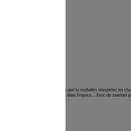
nelle,
tu pourras choisir les chansons que tu souhaites interpréter tes 
ique du chant au micro, du placement dans l'espace... Avec du matériel p