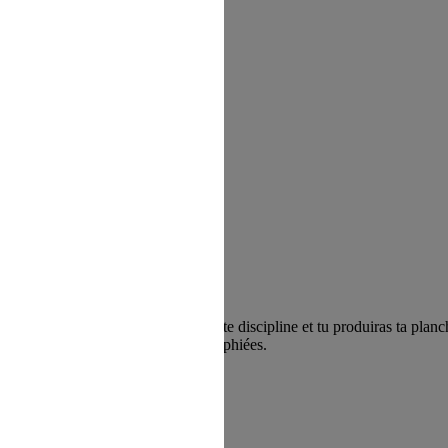
 refus du visiteur au dépôt des cookies
ar)
sionnel toutes les techniques de cette discipline et tu produiras ta plan
oportions ou encore les ombres sérigraphiées.