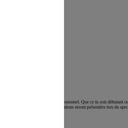
 à la discipline avec un danseur professionnel. Que ce tu sois débutant ou
inales selon tes envies. Les variations seront présentées lors du spect