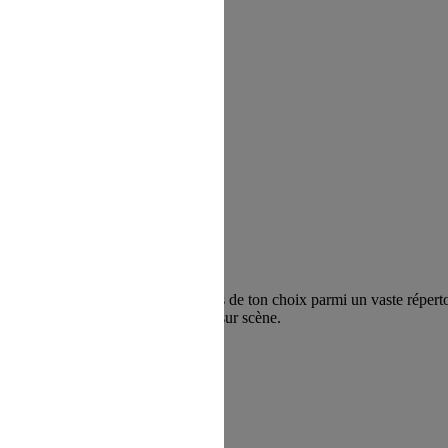
ouvriras ou approfondiras les scènes de ton choix parmi un vaste réperto
i et se sentir à l’aise à l’oral et sur scène.