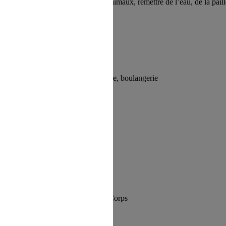
es, âne… Comprendre la vie des animaux, remettre de l’eau, de la paill
eux de la campagne
crobatie, spectacle)
;
Ateliers : poterie, boulangerie
n, Toulouse, Rennes, St Pierre des Corps
r le prestataire et l’ASMA)