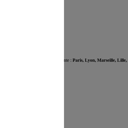
vement une ville parmi la liste suivante :
Paris, Lyon, Marseille, Lill
 d'inscription
e.asma@agriculture.gouv.fr