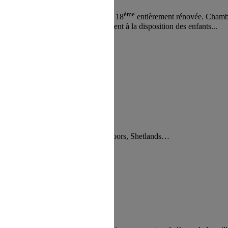
ème
etits. Ancienne maison de maitre du 18
entièrement rénovée. Chambres
e. Un parc de 2 hectares est également à la disposition des enfants...
 refus du visiteur au dépôt des cookies
omenade, voltige
;
50 poneys : Dartmoors, Shetlands…