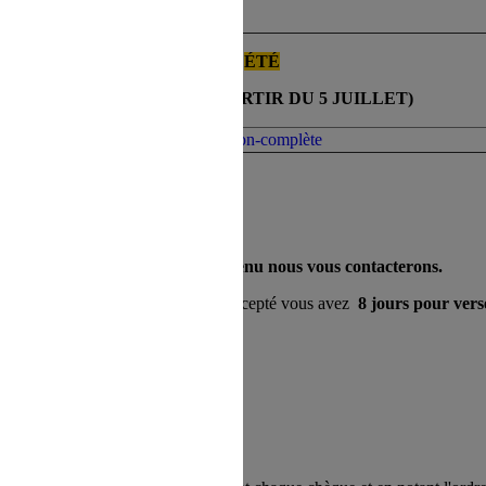
ÉTÉ
(PÉRIODE À PARTIR DU 5 JUILLET)
Pension-complète
'un de vos choix ne serait pas retenu nous vous contacterons.
 date butoir), si votre dossier est accepté vous avez
8 jours pour ver
t de séjour