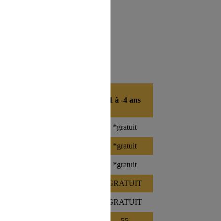
 à -11 ans
4 à -6 ans
1 à -4 ans
345
*gratuit
*gratuit
380
*gratuit
*gratuit
345
*gratuit
*gratuit
360
275
GRATUIT
385
290
GRATUIT
410
310
55