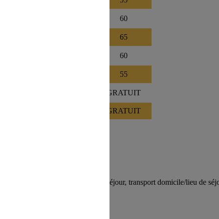
470
355
60
520
390
65
470
355
60
410
310
55
385
290
GRATUIT
360
275
GRATUIT
oilette, wifi, animations.
n de votre hébergement, taxe de séjour, transport domicile/lieu de séj