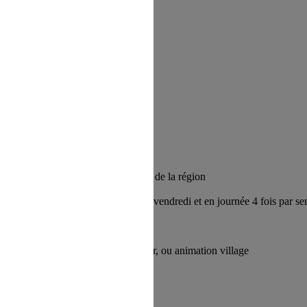
, sur place sur RDV
ng
nimations bar, balade et découverte de la région
½ journée le matin du lundi au vendredi et en journée 4 fois par s
me et spectacle de l’équipe !
activité ludique, sportive ou terroir, ou animation village