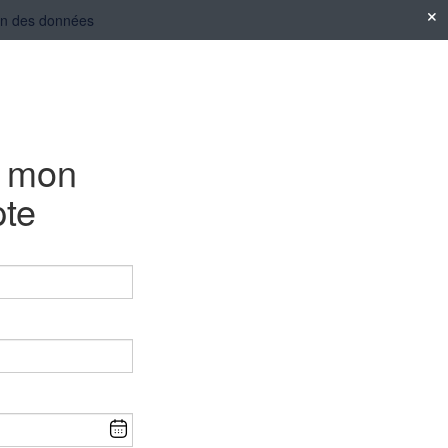
tion des données
e mon
te