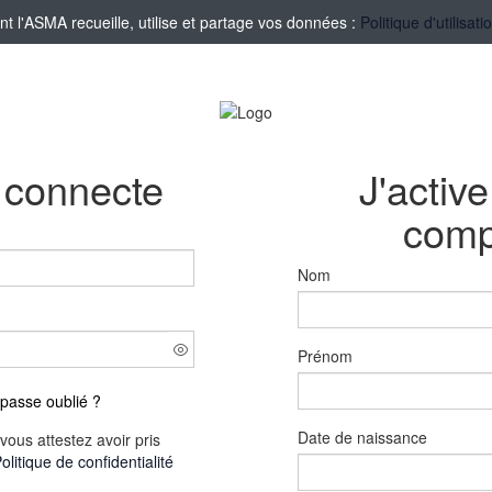
l'ASMA recueille, utilise et partage vos données :
Politique d'utilisa
 connecte
J'activ
comp
Nom
Prénom
passe oublié ?
Date de naissance
vous attestez avoir pris
olitique de confidentialité